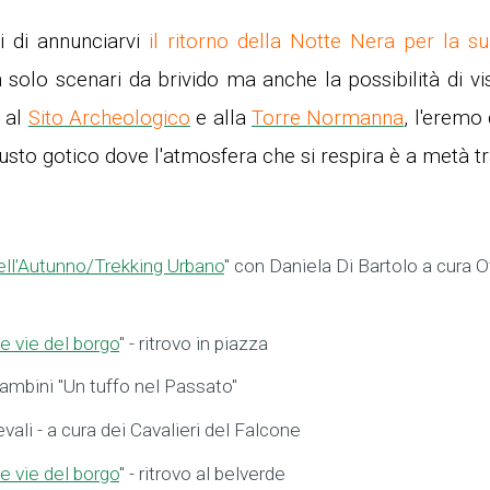
i di annunciarvi
il ritorno della Notte Nera per la s
 solo scenari da brivido ma anche la possibilità di visi
e al
Sito Archeologico
e alla
Torre Normanna
, l'eremo
usto gotico dove l'atmosfera che si respira è a metà t
dell'Autunno/Trekking Urbano
" con Daniela Di Bartolo a cura Of
le vie del borgo
" - ritrovo in piazza
ambini "Un tuffo nel Passato"
li - a cura dei Cavalieri del Falcone
le vie del borgo
" - ritrovo al belverde