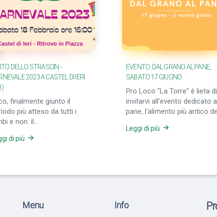
RITO DELLO STRASCIN -
EVENTO: DAL GRANO AL PANE,
NEVALE 2023 A CASTEL DI IERI
SABATO 17 GIUGNO
Q)
Pro Loco "La Torre" è lieta di
o, finalmente giunto il
invitarvi all'evento dedicato a
iodo più atteso da tutti i
pane, l'alimento più antico de
bi e non: il
mondo; in particolare potret
Leggi di più
rnevale.Quest'anno siete
scoprire il grano di solina,
gi di più
ti invitati a festeggiare
prodotto con l'omonimo gr
ieme a noi a Castel di Ieri,
di antica origine e tipico dell
sso la piazza principale,
zone appeniniche
bato 18 febbraio alle ore
abruzzesi.L'evento verrà
.00. Ma questa antica
suddiviso in due giornate: - I
correnza come viene
NOSTRO GRANO, 17 giugno a
steggiata nel piccolo borgo
ore 9:30- LABORATORIO DI
Menu
Info
Pr
Castel di Ieri? Il dolce tipico
PANIFICAZIONE, 20